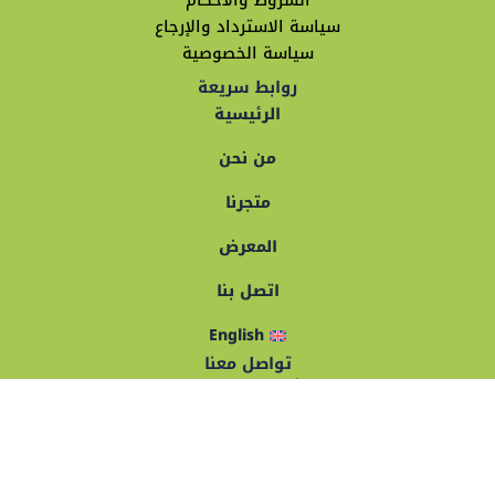
الشروط والأحكام
سياسة الاسترداد والإرجاع
سياسة الخصوصية
روابط سريعة
الرئيسية
من نحن
متجرنا
المعرض
اتصل بنا
English
تواصل معنا
ش ناصر الثورة الهرم ـ الجيزة – مصر
عنوان المصنع: محافظة الفيوم البسيونيه طريق منشأة دمو
سيلا
التليفون: 201111098330+