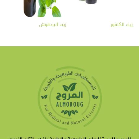
زيت الكافور
زيت البردقوش