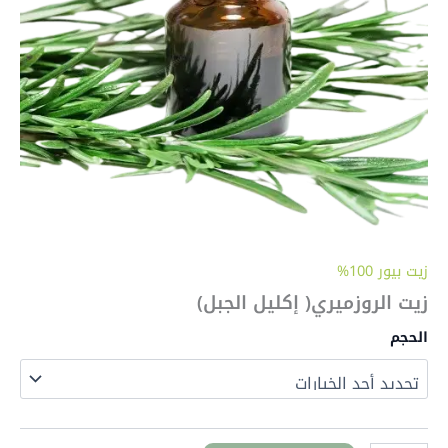
زيت بيور 100%
زيت الروزميري( إكليل الجبل)
الحجم