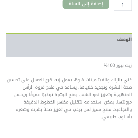
إضافة إلى السلة
الوصف
معلومات إضافية
زيت بيور 100%
غني بالزنك والفيتامينات A وE، يعمل زيت قرع العسل على تحسين
صحة البشرة وتجديد خلاياها. يساعد في علاج فروة الرأس
المتهيجة وتعزيز نمو الشعر. يمنح البشرة ترطيبًا عميقًا ويحسن
مرونتها. يمكن استخدامه لتقليل مظهر الخطوط الدقيقة
والتجاعيد. منتج مميز لمن يرغب في تعزيز صحة بشرته وشعره
بأسلوب طبيعي.